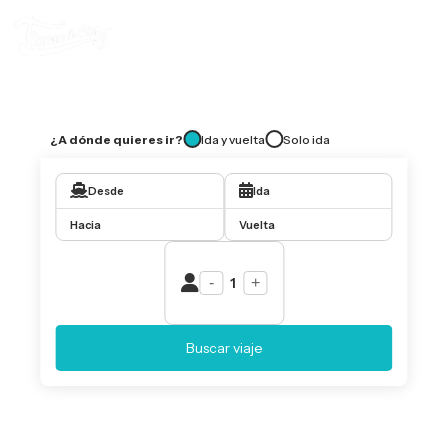
¿A dónde quieres ir?
Ida y vuelta
Solo ida
Desde
Ida
Hacia
Vuelta
-
1
+
Buscar viaje